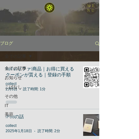
ME
NU
ブログ
全ての記事
全ての記事
ReFa(リファ)商品｜お得に買える
クーポンが貰える｜登録の手順
お知らせ
collect
こばなし
2月3日
読了時間: 1分
その他
IT
美容
iPodの話
collect
2025年1月18日
読了時間: 2分