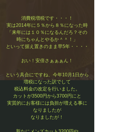
消費税増税です・・・！
実は2014年に５％から８％になった時
「来年には１０％になるんだろ？その
時にちゃんとやるか＾＾！」
といって据え置きのまま早5年・・・・
おい！安倍さぁぁぁん！
という具合にですね、今年10月1日から
増税になった訳でして
税込料金の改定を行いました。
カットが3500円から3700円にと
実質的にお客様には負担が増える事に
なりましたが
なりましたが！
新たにメンズカット3200円や