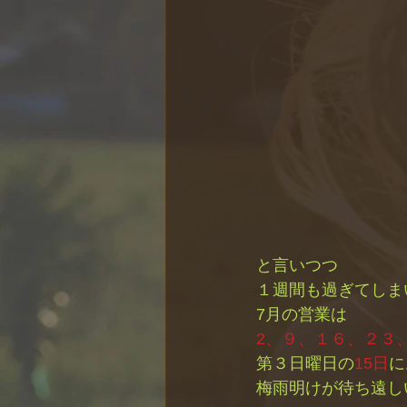
と言いつつ
１週間も過ぎてしま
7月の営業は
2、９、１６、２３
第３日曜日の
15日
に
梅雨明けが待ち遠し