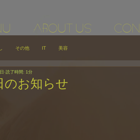
NU
ABOUT US
CON
し
その他
IT
美容
8日
読了時間: 1分
日のお知らせ